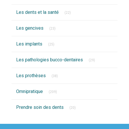
Articles Count
Les dents et la santé
(22)
Articles Count
Les gencives
(23)
Articles Count
Les implants
(25)
Articles Count
Les pathologies bucco-dentaires
(29)
Articles Count
Les prothèses
(38)
Articles Count
Omnipratique
(209)
Articles Count
Prendre soin des dents
(20)