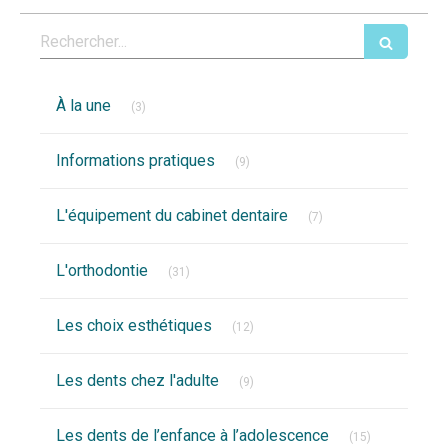
Rechercher
Articles Count
À la une
(3)
Articles Count
Informations pratiques
(9)
Articles Count
L'équipement du cabinet dentaire
(7)
Articles Count
L'orthodontie
(31)
Articles Count
Les choix esthétiques
(12)
Articles Count
Les dents chez l'adulte
(9)
Articles Coun
Les dents de l’enfance à l’adolescence
(15)