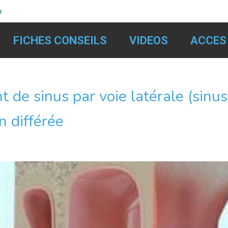
r
FICHES CONSEILS
VIDEOS
ACCES
de sinus par voie latérale (sinus 
n différée