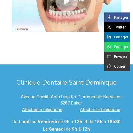
Partager
Twitter
Partager
Partager
Envoyer
Copier
Clinique Dentaire Saint Dominique
Avenue Cheikh Anta Diop Km 1, immeuble Barsalam
5287
Dakar
Afficher le téléphone
Afficher le téléphone
Du
Lundi
au
Vendredi
de
9h
à
13h
et de
15h
à
18h30
Le
Samedi
de
9h
à
12h